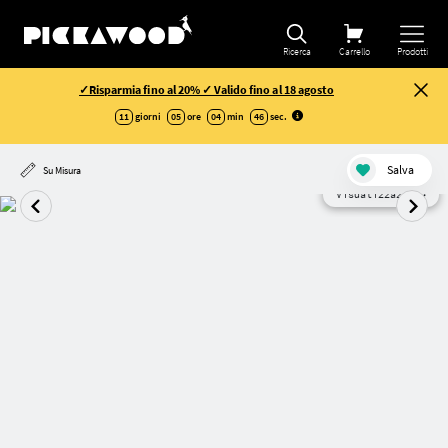
Ricerca
Carrello
Prodotti
✓Risparmia fino al 20% ✓ Valido fino al 18 agosto
11
giorni
05
ore
04
min
46
sec
.
Salva
Su Misura
Visualizzazione