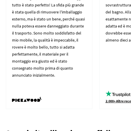
tutto è stato perfetto! La sfida più grande
sovrastruttura 
è stata quella di rimuovere l'imballaggio
del bagno. All
esterno, ma è stato un bene, perché quasi
esattamente nei
nulla poteva essere danneggiato durante
adatta ed è mo
il trasporto. Sono molto soddisfatto del
dovrebbe esser
mio mobile, la qualità è impeccabile, il
almeno dieci an
rovere è molto bello, tutto si adatta
perfettamente, il materiale per il
montaggio era giusto ed è stato
consegnato molto prima di quanto
annunciato inizialmente.
2.000+ Altre rece