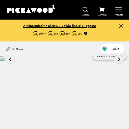
Ricerca
Carrello
Prodotti
✓Risparmia fino al 20% ✓ Valido fino al 18 agosto
11
giorni
20
ore
32
min
10
sec
.
Salva
Su Misura
Visualizzazione