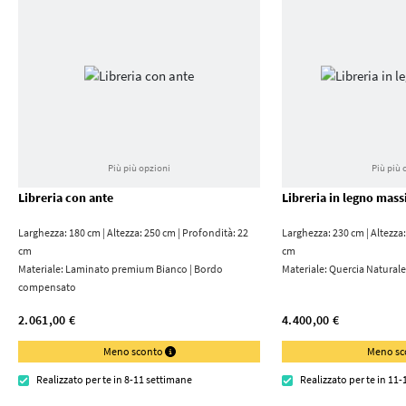
Più più opzioni
Più più 
Libreria con ante
Libreria in legno mass
Larghezza: 180 cm | Altezza: 250 cm | Profondità: 22
Larghezza: 230 cm | Altezza:
cm
cm
Materiale:
Laminato premium Bianco | Bordo
Materiale:
Quercia Naturale
compensato
2.061,00 €
4.400,00 €
Meno sconto
Meno s
Realizzato per te in 8-11 settimane
Realizzato per te in 11