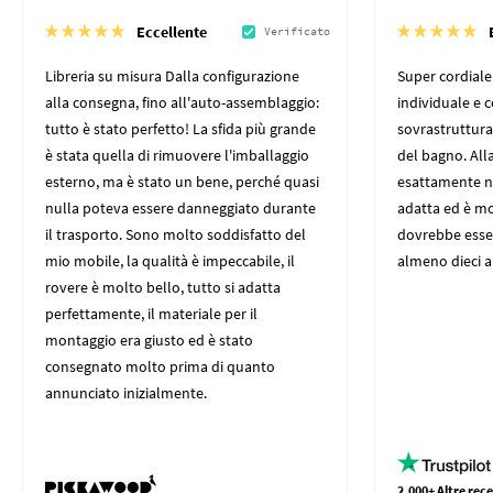
Eccellente
Verificato
Libreria su misura Dalla configurazione
Super cordiale
alla consegna, fino all'auto-assemblaggio:
individuale e 
tutto è stato perfetto! La sfida più grande
sovrastruttura 
è stata quella di rimuovere l'imballaggio
del bagno. All
esterno, ma è stato un bene, perché quasi
esattamente nei
nulla poteva essere danneggiato durante
adatta ed è mo
il trasporto. Sono molto soddisfatto del
dovrebbe esser
mio mobile, la qualità è impeccabile, il
almeno dieci an
rovere è molto bello, tutto si adatta
perfettamente, il materiale per il
montaggio era giusto ed è stato
consegnato molto prima di quanto
annunciato inizialmente.
2.000+ Altre rece