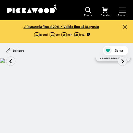
Ricerca
Carrello
Prodotti
✓Risparmia fino al 20% ✓ Valido fino al 18 agosto
12
giorni
01
ore
25
min
26
sec
.
Salva
Su Misura
Visualizzazione