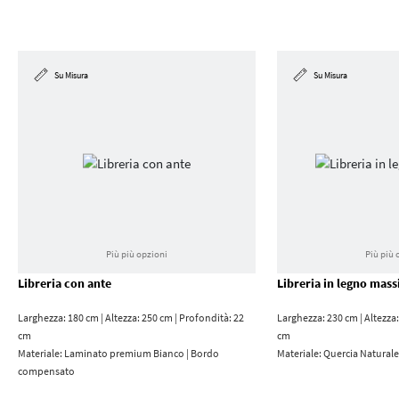
Su Misura
Su Misura
Più più opzioni
Più più 
Libreria con ante
Libreria in legno mass
Larghezza: 180 cm | Altezza: 250 cm | Profondità: 22
Larghezza: 230 cm | Altezza:
cm
cm
Materiale:
Laminato premium Bianco | Bordo
Materiale:
Quercia Naturale
compensato