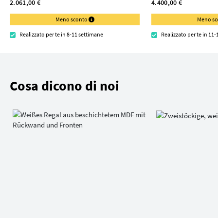
2.061,00 €
4.400,00 €
Meno sconto
Meno s
Realizzato per te in 8-11 settimane
Realizzato per te in 11
Cosa dicono di noi