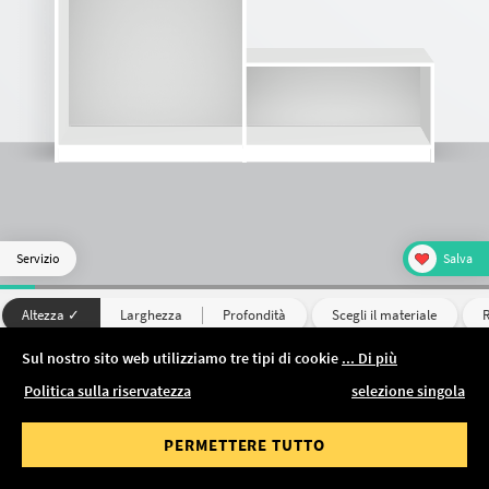
DICE SCONTO
dere
Scaffale
Libreria divisoria
Scaffale pensile
Servizio
Salva
Altezza ✓
Larghezza
Profondità
Scegli il materiale
R
Sul nostro sito web utilizziamo tre tipi di cookie
... Di più
190 cm
Politica sulla riservatezza
selezione singola
PERMETTERE TUTTO
AGGIUNGI AL
1.121 €
CARRELLO