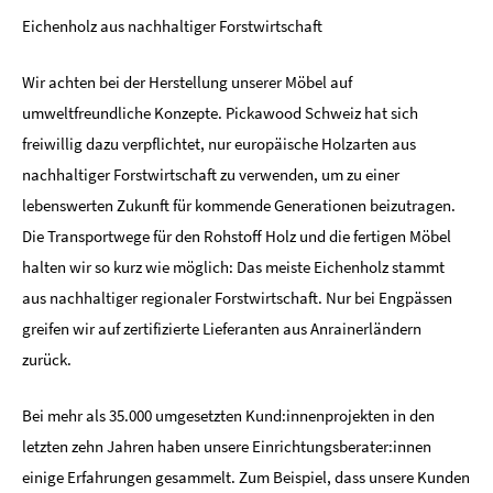
Eichenholz aus nachhaltiger Forstwirtschaft
Wir achten bei der Herstellung unserer Möbel auf
umweltfreundliche Konzepte. Pickawood Schweiz hat sich
freiwillig dazu verpflichtet, nur europäische Holzarten aus
nachhaltiger Forstwirtschaft zu verwenden, um zu einer
lebenswerten Zukunft für kommende Generationen beizutragen.
Die Transportwege für den Rohstoff Holz und die fertigen Möbel
halten wir so kurz wie möglich: Das meiste Eichenholz stammt
aus nachhaltiger regionaler Forstwirtschaft. Nur bei Engpässen
greifen wir auf zertifizierte Lieferanten aus Anrainerländern
zurück.
Bei mehr als 35.000 umgesetzten Kund:innenprojekten in den
letzten zehn Jahren haben unsere Einrichtungsberater:innen
einige Erfahrungen gesammelt. Zum Beispiel, dass unsere Kunden