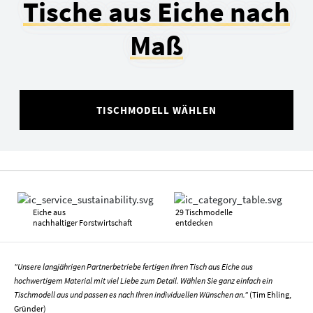
Tische aus Eiche nach
Maß
TISCHMODELL WÄHLEN
Eiche aus
29 Tischmodelle
nachhaltiger Forstwirtschaft
entdecken
"Unsere langjährigen Partnerbetriebe fertigen Ihren Tisch aus Eiche aus
hochwertigem Material mit viel Liebe zum Detail. Wählen Sie ganz einfach ein
Tischmodell aus und passen es nach Ihren individuellen Wünschen an."
(Tim Ehling,
Gründer)