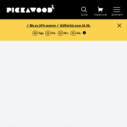
Suche
Warenkorb
Sortiment
✓ Bis zu 20% sparen ✓ Gültig bis zum 18.08.
08
Tage
20
Std.
02
Min.
32
Sek
.