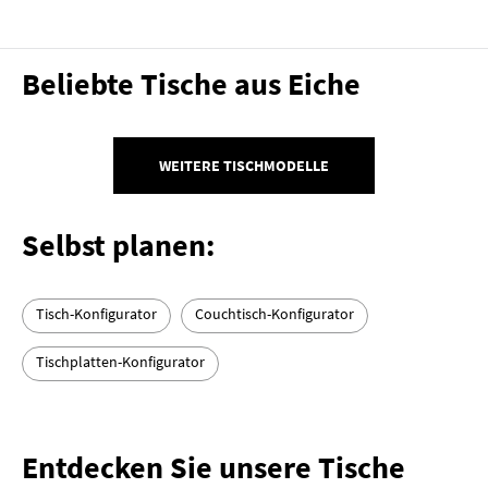
Beliebte Tische aus Eiche
WEITERE TISCHMODELLE
Selbst planen:
Tisch-Konfigurator
Couchtisch-Konfigurator
Tischplatten-Konfigurator
Entdecken Sie unsere Tische