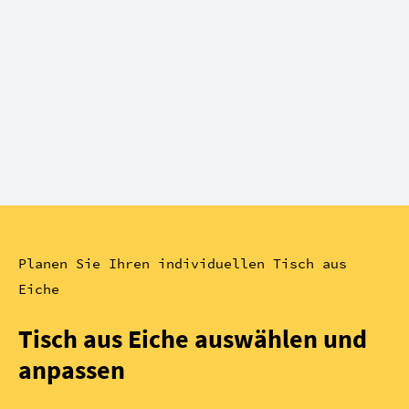
Planen Sie Ihren individuellen Tisch aus
Eiche
Tisch aus Eiche auswählen und
anpassen