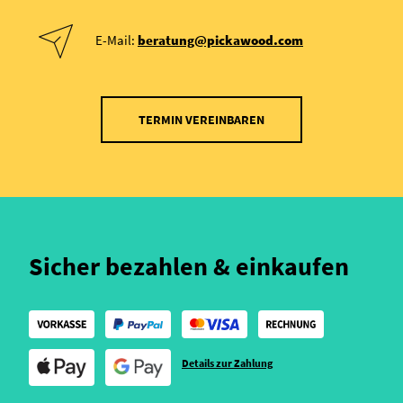
E-Mail:
beratung@pickawood.com
TERMIN VEREINBAREN
Sicher bezahlen & einkaufen
Details zur Zahlung