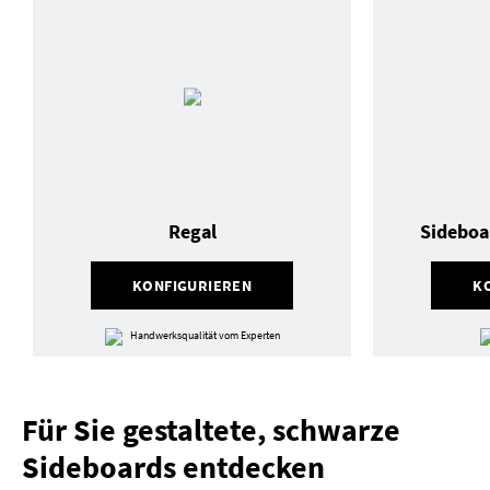
Regal
Sideboa
KONFIGURIEREN
K
Handwerksqualität vom Experten
Für Sie gestaltete, schwarze
Sideboards entdecken