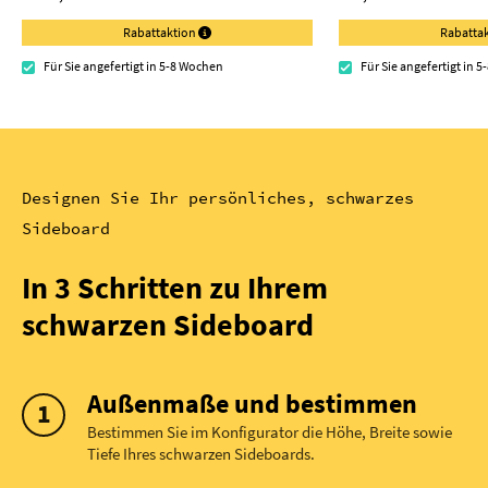
Rabattaktion
Rabatta
Für Sie angefertigt in 5-8 Wochen
Für Sie angefertigt in 
Designen Sie Ihr persönliches, schwarzes
Sideboard
In 3 Schritten zu Ihrem
schwarzen Sideboard
Außenmaße und bestimmen
Bestimmen Sie im Konfigurator die Höhe, Breite sowie
Tiefe Ihres schwarzen Sideboards.