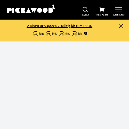
Suche
Warenkorb
Sortiment
✓ Bis zu 20% sparen ✓ Gültig bis zum 18.08.
12
Tage
05
Std.
00
Min.
37
Sek
.