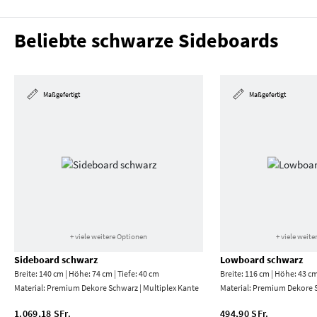
Beliebte schwarze Sideboards
Maßgefertigt
Maßgefertigt
+ viele weitere Optionen
+ viele weit
Sideboard schwarz
Lowboard schwarz
Breite: 140 cm | Höhe: 74 cm | Tiefe: 40 cm
Breite: 116 cm | Höhe: 43 cm
Material:
Premium Dekore Schwarz | Multiplex Kante
Material:
Premium Dekore 
1.069,18 SFr.
494,90 SFr.