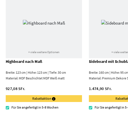
+ viele weitere Optionen
+ viele weit
Highboard nach Maß
Sideboard mit Schubl
Breite: 123 cm | Höhe: 123 cm | Tiefe: 30 cm
Breite: 160 cm | Höhe: 95 cm
Material:
MDF Beschichtet MDF Weiß matt
Material:
Premium Dekore S
927,08 SFr.
1.474,90 SFr.
Rabattaktion
Rabatta
Für Sie angefertigt in 5-8 Wochen
Für Sie angefertigt in 