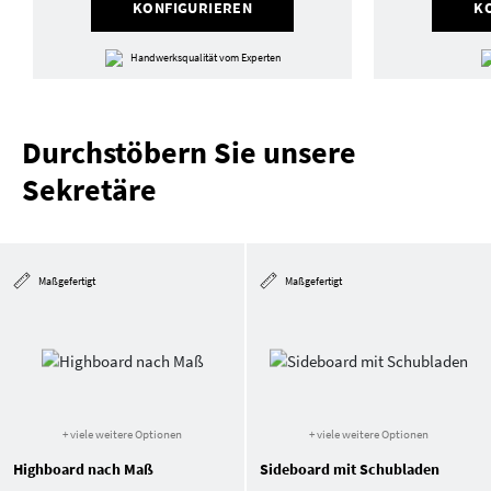
KONFIGURIEREN
K
Handwerksqualität vom Experten
Durchstöbern Sie unsere
Sekretäre
Maßgefertigt
Maßgefertigt
+ viele weitere Optionen
+ viele weitere Optionen
Highboard nach Maß
Sideboard mit Schubladen