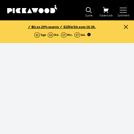
Suche
Warenkorb
Sortiment
✓ Bis zu 20% sparen ✓ Gültig bis zum 18.08.
11
Tage
12
Std.
17
Min.
17
Sek
.