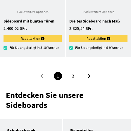
+ viele weitere Optionen
+ viele weitere Optionen
Sideboard mit bunten Türen
Breites Sideboard nach Maß
2.400,02 SFr.
2.325,54 SFr.
Rabattaktion
Rabattaktion
Für Sie angefertigt in 8-10 Wochen
Für Sie angefertigt in 6-9 Wochen
1
2
Entdecken Sie unsere
Sideboards
Schuhschrank
Raumteiler