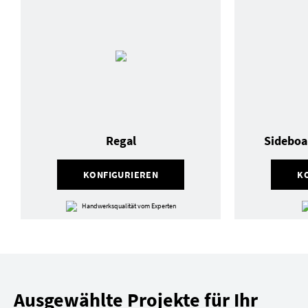
Regal
Sideboa
KONFIGURIEREN
K
Handwerksqualität vom Experten
Ausgewählte Projekte für Ihr