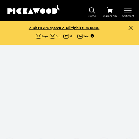
Suche
Warenkorb
Sortiment
✓ Bis zu 20% sparen ✓ Gültig bis zum 18.08.
12
Tage
00
Std.
57
Min.
24
Sek
.