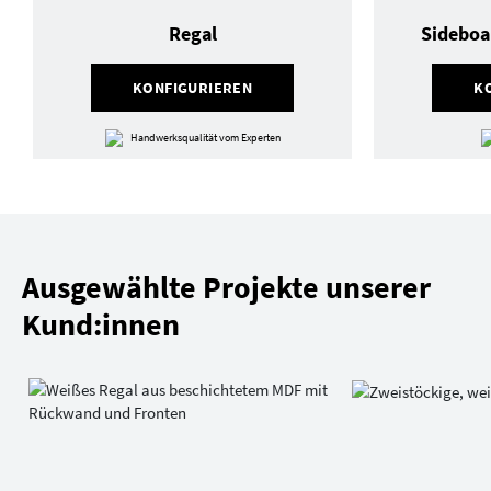
Regal
Sideboa
KONFIGURIEREN
K
Handwerksqualität vom Experten
Ausgewählte Projekte unserer
Kund:innen