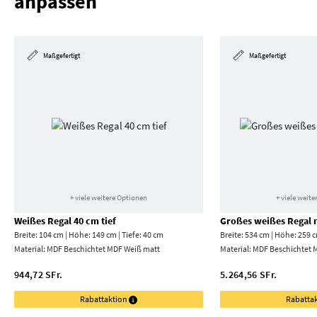
anpassen
Maßgefertigt
Maßgefertigt
+ viele weitere Optionen
+ viele weit
Weißes Regal 40 cm tief
Großes weißes Regal
Breite: 104 cm | Höhe: 149 cm | Tiefe: 40 cm
Breite: 534 cm | Höhe: 259 c
Material:
MDF Beschichtet MDF Weiß matt
Material:
MDF Beschichtet 
944,72 SFr.
5.264,56 SFr.
Rabattaktion
Rabatta