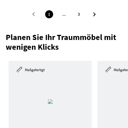
1
...
3
Planen Sie Ihr Traummöbel mit
wenigen Klicks
Maßgefertigt
Maßgefer