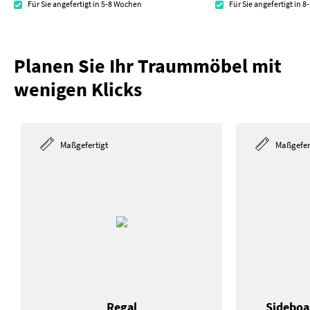
Für Sie angefertigt in 5-8 Wochen
Für Sie angefertigt in 
Planen Sie Ihr Traummöbel mit
wenigen Klicks
Maßgefertigt
Maßgefer
Regal
Sideboa