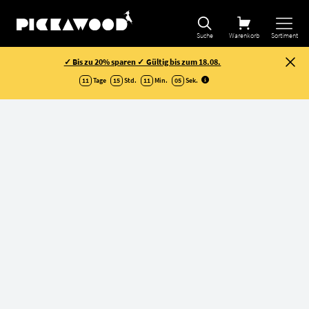
Suche
Warenkorb
Sortiment
✓ Bis zu 20% sparen ✓ Gültig bis zum 18.08.
11
Tage
15
Std.
11
Min.
05
Sek
.