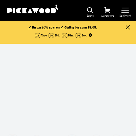
Suche
Warenkorb
Sortiment
✓ Bis zu 20% sparen ✓ Gültig bis zum 18.08.
11
Tage
20
Std.
30
Min.
24
Sek
.