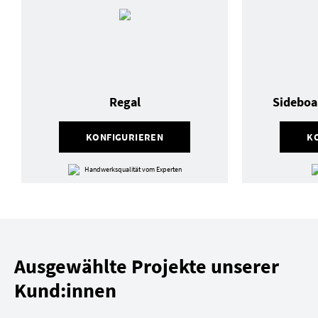
Regal
Sideboa
KONFIGURIEREN
K
Handwerksqualität vom Experten
Ausgewählte Projekte unserer
Kund:innen