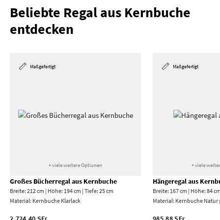
Beliebte Regal aus Kernbuche
entdecken
Maßgefertigt
Maßgefertigt
+ viele weitere Optionen
+ viele weit
Großes Bücherregal aus Kernbuche
Hängeregal aus Kernb
Breite: 212 cm | Höhe: 194 cm | Tiefe: 25 cm
Breite: 167 cm | Höhe: 84 cm
Material:
Kernbuche Klarlack
Material:
Kernbuche Natur 
2.724,40 SFr.
985,88 SFr.