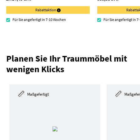
Rabattaktion
Rabatta
Für Sie angefertigt in 7-10 Wochen
Für Sie angefertigt in 
Planen Sie Ihr Traummöbel mit
wenigen Klicks
Maßgefertigt
Maßgefer