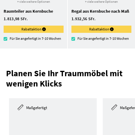
+ viele weitere Optionen
+ viele weitere Optionen
Raumteiler aus Kernbuche
Regal aus Kernbuche nach Maß
1.813,98 SFr.
1.932,56 SFr.
Rabattaktion
Rabattaktion
Für Sie angefertigt in 7-10 Wochen
Für Sie angefertigt in 7-10 Wochen
Planen Sie Ihr Traummöbel mit
wenigen Klicks
Maßgefertigt
Maßgefer