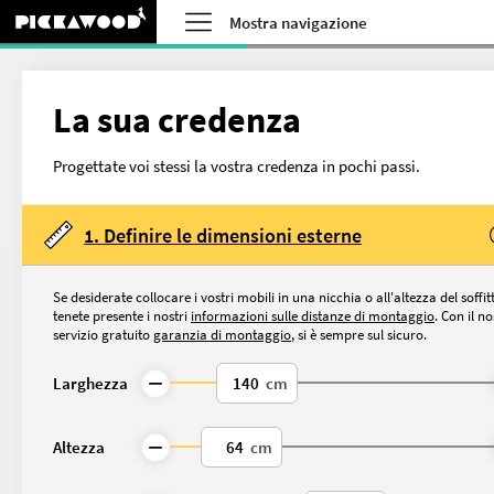
Mostra navigazione
La sua credenza
Progettate voi stessi la vostra credenza in pochi passi.
1. Definire le dimensioni esterne
Se desiderate collocare i vostri mobili in una nicchia o all'altezza del soffit
tenete presente i nostri
informazioni sulle distanze di montaggio
. Con il n
servizio gratuito
garanzia di montaggio
, si è sempre sul sicuro.
Larghezza
cm
Cosa vuoi configurare
Altezza
cm
Su misura