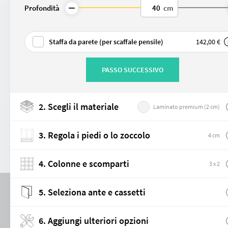
Profondità
cm
La linea di foratura consente di posi
ripiani in un secondo momento.
Staffa da parete (per scaffale pensile)
142,00 €
Nota / Limitazioni:
Se scegli questa opzione, le di
PASSO SUCCESSIVO
La
griglia da 32 mm non è r
Credenza e cassettiera
fori di montaggio.
Piedini selezionabili
In presenza di
frontali, ante 
poiché i ripiani regolabili posso
2. Scegli il materiale
Laminato premium (2 cm)
👉 Consiglio:
Il nostro servizio cl
Su misura
mobile.
3. Regola i piedi o lo zoccolo
4 cm
4. Colonne e scomparti
3 x 2
5. Seleziona ante e cassetti
Armadio
6. Aggiungi ulteriori opzioni
Interni di qualità