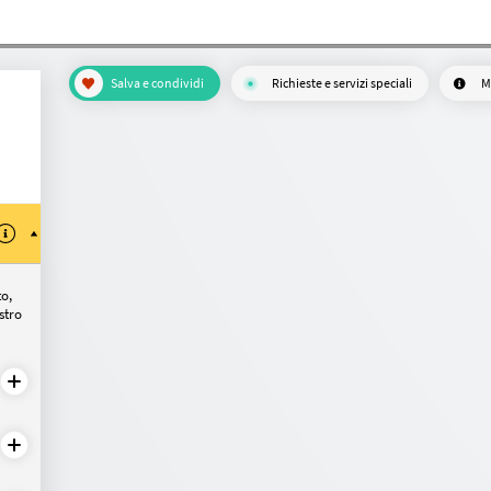
Salva e condividi
Richieste e servizi speciali
M
to,
ostro
?
Su misura
Su misura