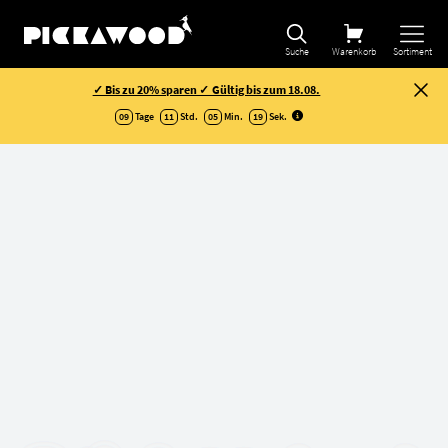
Suche
Warenkorb
Sortiment
✓ Bis zu 20% sparen ✓ Gültig bis zum 18.08.
09
Tage
11
Std.
05
Min.
18
Sek
.