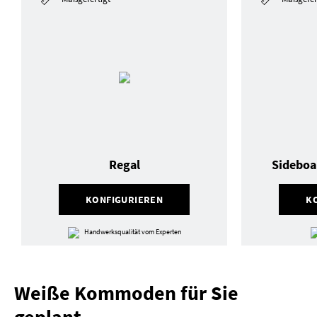
Regal
Sideboa
KONFIGURIEREN
K
Handwerksqualität vom Experten
Weiße Kommoden für Sie