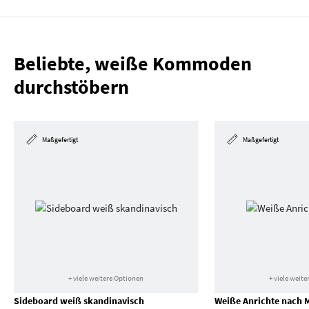
Beliebte, weiße Kommoden
durchstöbern
Maßgefertigt
Maßgefertigt
+ viele weitere Optionen
+ viele weit
Sideboard weiß skandinavisch
Weiße Anrichte nach 