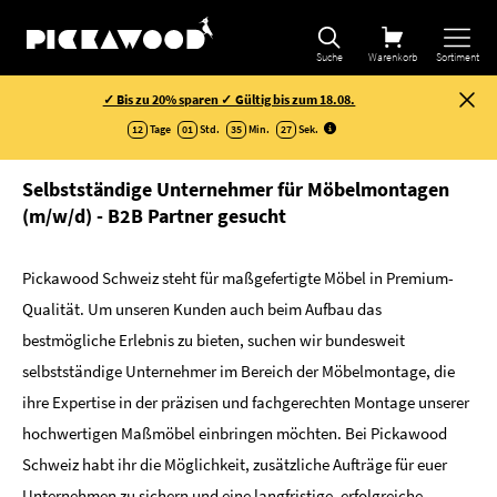
Suche
Warenkorb
Sortiment
✓ Bis zu 20% sparen ✓ Gültig bis zum 18.08.
12
Tage
01
Std.
35
Min.
27
Sek
.
Selbstständige Unternehmer für Möbelmontagen
(m/w/d) - B2B Partner gesucht
Pickawood Schweiz steht für maßgefertigte Möbel in Premium-
Qualität. Um unseren Kunden auch beim Aufbau das
bestmögliche Erlebnis zu bieten, suchen wir bundesweit
selbstständige Unternehmer im Bereich der Möbelmontage, die
ihre Expertise in der präzisen und fachgerechten Montage unserer
hochwertigen Maßmöbel einbringen möchten. Bei Pickawood
Schweiz habt ihr die Möglichkeit, zusätzliche Aufträge für euer
Unternehmen zu sichern und eine langfristige, erfolgreiche